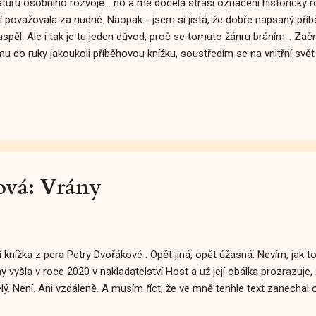
raturu osobního rozvoje… no a mě docela straší označení historický 
í považovala za nudné. Naopak - jsem si jistá, že dobře napsaný příb
spěl. Ale i tak je tu jeden důvod, proč se tomuto žánru bráním... Zač
u do ruky jakoukoli příběhovou knížku, soustředím se na vnitřní svět 
ají dění kolem sebe, co jak cítí. Psychologický aspekt pro mě zkrátka
la mě zklame, když se protagonisté nechovají věrohodně. Ne vždy
věrohodnost rozpoznat, zvláště, je-li ten či onen příslušníkem cizí z
 vykonává povolání, o kterém nemám páru. Mimochodem - ono je o
m "cizím" tak, aby text působil přesvědčivě. Podle mě je nutné, aby 
árním plánem učinil c...
ová: Vrány
í knížka z pera Petry Dvořákové . Opět jiná, opět úžasná. Nevím, jak to
y vyšla v roce 2020 v nakladatelství Host a už její obálka prozrazuj
lý. Není. Ani vzdáleně. A musím říct, že ve mně tenhle text zanechal 