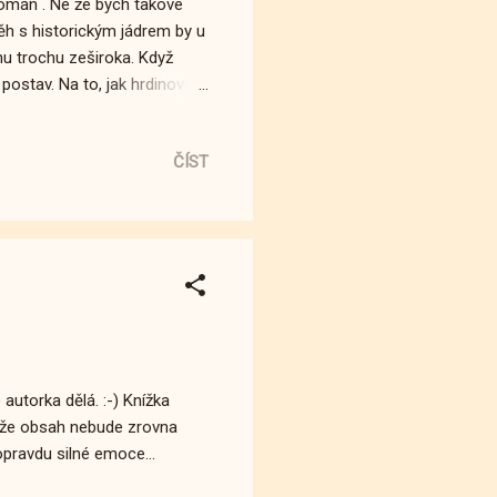
román . Ne že bych takové
ěh s historickým jádrem by u
nu trochu zeširoka. Když
postav. Na to, jak hrdinové
 hraje podstatnou roli.
 jsem samozřejmě schopna
ČÍST
emě (ve které jsem nebyla)
becně docela těžké psát o
spisovatel s takovýmto
 autorka dělá. :-) Knížka
e, že obsah nebude zrovna
opravdu silné emoce...