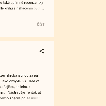
ale také upřímné recenzentky.
hle knihu s naháčema bych
bych se tomuhle nesmála, ani
oru jako kráva, na který
ČÍST
RÁVNĚ PŘÁT "Kniha mého
tě něco přát a nechat
ce. Jako - musím říct, že
zejí zhruba jednou za půl
. Jako obvykle. :-) Hrad ve
čajíčku, ke krbu, k
ím. Nástin děje Tentokrát
edávno zdědila po zesnulém
nejme si to, dosti střelenou