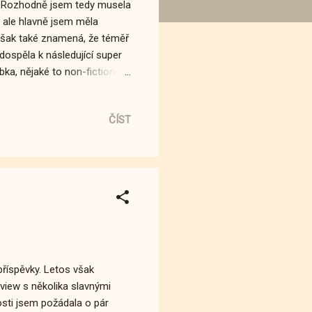
ké. Rozhodně jsem tedy musela
, ale hlavně jsem měla
však také znamená, že téměř
dospěla k následující super
a, nějaké to non-fiction...
ou náhodou souvisejí s
at. Vítejte v mé osobní síni
ČÍST
onkurečně stala
mu by se nelíbila, a ani já
ecka. Jsou to perfektně
říspěvky. Letos však
rview s několika slavnými
osti jsem požádala o pár