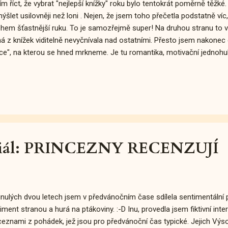
m říct, že vybrat "nejlepší knížky" roku bylo tentokrát poměrně těž
ýšlet usilovněji než loni . Nejen, že jsem toho přečetla podstatně víc
em šťastnější ruku. To je samozřejmě super! Na druhou stranu to 
á z knížek viditelně nevyčnívala nad ostatními. Přesto jsem nakonec 
ce", na kterou se hned mrkneme. Je tu romantika, motivační jednohubk
 –⁠ podobně jako minulý rok –⁠ také tady se najdou tři tituly, které čir
nskem. Nebo to náhoda není? Kdo ví. :-D No nic. Už to nebudu zdržov
y. :-) Tara Westover: VZDĚLANÁ Mou letošní TOP jedničkou se bezk
biografická kniha Vzdělaná . Vlastně jsem zatím neslyšela o nikom, ko
 se neodchýlila od onoho všeobecného nadšení. Jedním slovem –⁠ p
ané ...
eciál: PRINCEZNY RECENZUJÍ
nulých dvou letech jsem v předvánočním čase sdílela sentimentální p
iment stranou a hurá na ptákoviny. :-D Inu, provedla jsem fiktivní inte
ceznami z pohádek, jež jsou pro předvánoční čas typické. Jejich Výs