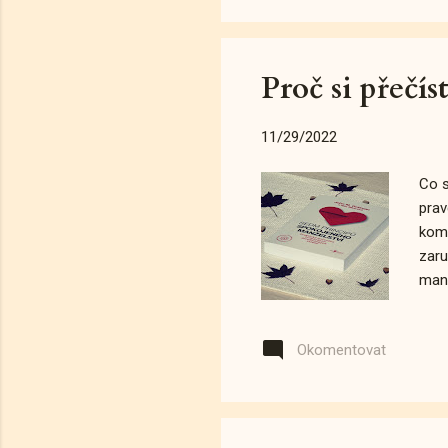
poma
Proč si přečí
11/29/2022
Co s
prav
komu
zaru
manž
Okomentovat