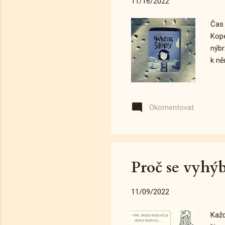
11/16/2022
Čas 
Kope
nýbr
k ně
Okomentovat
Proč se vyh
11/09/2022
Každ