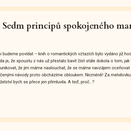
lu ukazovat, že Will vlastně není takový kus vola, jakým se zpočátku dě
st Sedm principů spokojeného man
i budeme povídat –⁠⁠⁠ knih o romantických vztazích bylo vydáno již ho
da je, že spoustu z nás už přestalo bavit číst stále dokola o tom, j
nikovat, že jim máme naslouchat, že se máme navzájem oceňovat a b
čenými návody proto obcházíme obloukem. Nicméně! Za melvilovku
elství bych se přece jen přimluvila. A teď, proč...?