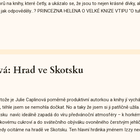
rů na knihy, které četly, a ukázalo se, že jsou to nejen krásné dívky, 
A jak odpověděly...? PRINCEZNA HELENA O VELKÉ KNIZE VTIPU "O tu
álně ani nezavadila, to Kokoška mě k ní přinutil. Jeho styl, no... Já 
ych zrovna nemusela předstírat smutek. Velká kniha vtipu je plná hum
m jediné: chi chi, cha cha, cho cho ." POPELKA O KNIZE JAK SI SP
ta! Souhlasím se vším. Do písmene. Píše se tu třeba, že si máte pros
íru volnost v tom, jakou cestou to hodlá učinit. Já jsem si přála prin
 jsem ot...
vá: Hrad ve Skotsku
tože je Julie Caplinová poměrně produktivní autorkou a knihy jí vychá
, téhle jsem se nemohla dočkat. No a taky že jsem si ji patřičně užila
sku navíc ideálně zapadá do víru předvánoční atmosféry – k horkému 
lkovému cukroví a do svátečního obýváku ovoněného čerstvým jehlič
edy ocitáme na hradě ve Skotsku. Ten hlavní hrdinka jménem Izzy n
ci a má v plánu z něj udělat hotel . Protože má však impulzivní a, přiz