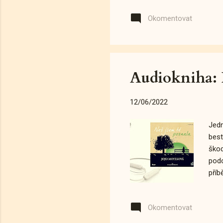
mamč
Okomentovat
Xant
Ústř
snaž
Audiokniha: 
12/06/2022
Jedn
best
škod
podo
příb
víc.
zamě
Okomentovat
Will
není