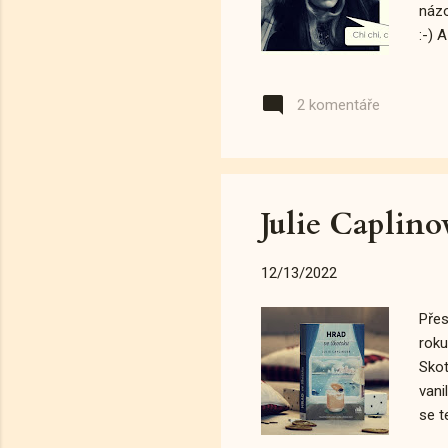
názo
:-) 
norm
kdyb
2 komentáře
říká
živo
Vesm
když
Julie Caplino
12/13/2022
Přes
roku
Skot
vani
se t
strý