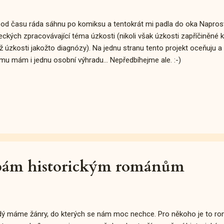
od času ráda sáhnu po komiksu a tentokrát mi padla do oka Napros
ckých zpracovávající téma úzkosti (nikoli však úzkosti zapříčiněné 
ž úzkosti jakožto diagnózy). Na jednu stranu tento projekt oceňuju a 
mu mám i jednu osobní výhradu... Nepředbíhejme ale. :-)
ýbám historickým románům
ý máme žánry, do kterých se nám moc nechce. Pro někoho je to ro