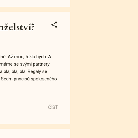
lal... Skvěle ...
želství?
dně. Až moc, řekla bych. A
ak máme se svými partnery
la, bla, bla. Regály se
 Sedm principů spokojeného
ČÍST