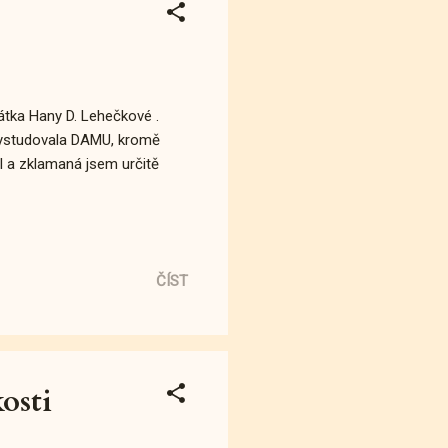
tka Hany D. Lehečkové .
 vystudovala DAMU, kromě
tul a zklamaná jsem určitě
ČÍST
osti