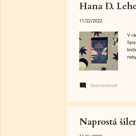
Hana D. Lehe
11/22/2022
V rá
Spis
kníž
neby
Okomentovat
Naprostá šíle