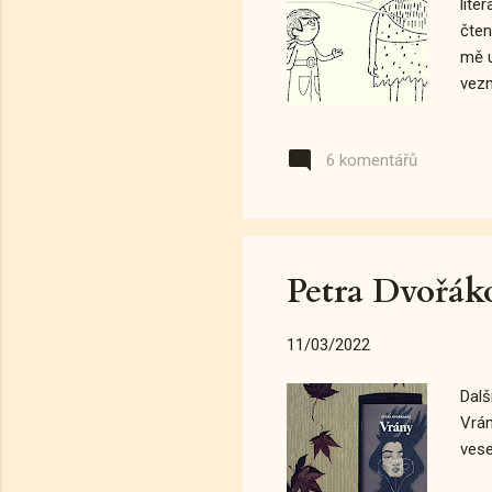
lite
čten
mě u
vezm
vním
Doce
6 komentářů
onu 
nebo
něče
liter
Petra Dvořák
11/03/2022
Dalš
Vrán
vese