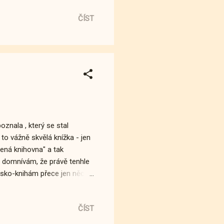
í necelé tři měsíce, neboť
ČÍST
ých platících hostů...
ít slovo naivní , a tak se mu
 ho rychlostí ble...
znala , který se stal
 to vážně skvělá knížka - jen
vená knihovna" a tak
e domnívám, že právě tenhle
ásko-knihám přece jen něco
 o práci v kavárně a nechá se
ochrnul a skončil na vozíku.
ČÍST
ady. Louise to moc příjemné
zdává a pak... pak se začíná