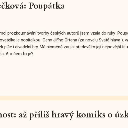
čková: Poupátka
mci prozkoumávání tvorby českých autorů jsem vzala do ruky Poupá
ovatelka je nositelkou Ceny Jiřího Ortena (za novelu Svatá hlava ),
ek píše i divadelní hry. Mě nicméně zaujal především její nejnovější ti
la. A o čem to je?
nost: až příliš hravý komiks o úzk