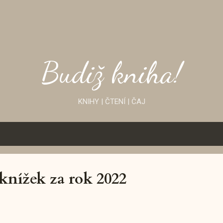
Přeskočit na hlavní obsah
Budiž kniha!
KNIHY | ČTENÍ | ČAJ
nížek za rok 2022