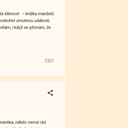
tá šílenost – knížka manželů
konkrétní smutnou událostí,
vítám, i když se přiznám, že
ČÍST
mantika, někdo nemá rád