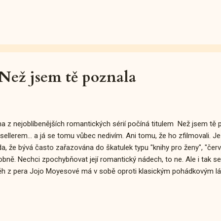
u, je třeba tento krok značně urychlit. Na renovaci interiéru jí zbývaj
h na vánoční svátky (bez jakéhokoli souhlasu) domluvila příjezd bohat
ední zápletku... ... musím hodnotit jako lehce pohádkovou (nechci použ
ím vyhnout. :-D). Ale fakt; představa, že mladá slečna zdědí hrad a pak
Než jsem tě poznala
a z nejoblíbenějších romantických sérií počíná titulem Než jsem tě po
sellerem... a já se tomu vůbec nedivím. Ani tomu, že ho zfilmovali. Je
a, že bývá často zařazována do škatulek typu "knihy pro ženy", "čer
bně. Nechci zpochybňovat její romantický nádech, to ne. Ale i tak s
ěh z pera Jojo Moyesové má v sobě oproti klasickým pohádkovým l
 O čem to je? Louisa je slečna mezi dvacítkou a třicítkou, která přišla
stnat jako pečovatelka jistého Willa Traynora. Ten po vážném úraze 
iam je mladý chlapík. Pohledný, ale dost nerudný, úsečný, má své nál
, být s ním je jako procházka peklem. Z finančních důvodů se ale nev