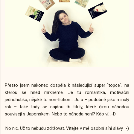
Přesto jsem nakonec dospěla k následující super "topce", na
kterou se hned mrkneme. Je tu romantika, motivační
jednohubka, nějaké to non-fiction... Jo a –⁠ podobně jako minulý
rok –⁠ také tady se najdou tři tituly, které čirou náhodou
souvisejí s Japonskem. Nebo to náhoda není? Kdo ví. :-D
No nic. Už to nebudu zdržovat. Vítejte v mé osobní síni slávy. :-)