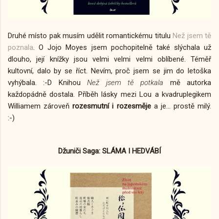
Druhé místo pak musím udělit romantickému titulu
Než jsem tě
poznala
. O Jojo Moyes jsem pochopitelně také slýchala už
dlouho, její knížky jsou velmi velmi velmi oblíbené. Téměř
kultovní, dalo by se říct. Nevím, proč jsem se jim do letoška
vyhýbala. :-D Knihou
Než jsem tě potkala
mě autorka
každopádně dostala. Příběh lásky mezi Lou a kvadruplegikem
Williamem zároveň
rozesmutní i rozesměje
a je... prostě milý.
:-)
Džuniči Saga: SLÁMA I HEDVÁBÍ