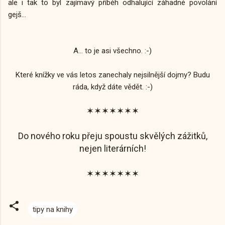
ale i tak to byl zajímavý příběh odhalující záhadné povolání
gejš...
A... to je asi všechno. :-)
Které knížky ve vás letos zanechaly nejsilnější dojmy? Budu
ráda, když dáte vědět. :-)
✶✶✶✶
✶✶✶
Do nového roku přeju spoustu skvělých zážitků,
nejen literárních!
✶✶✶✶
✶✶✶
tipy na knihy