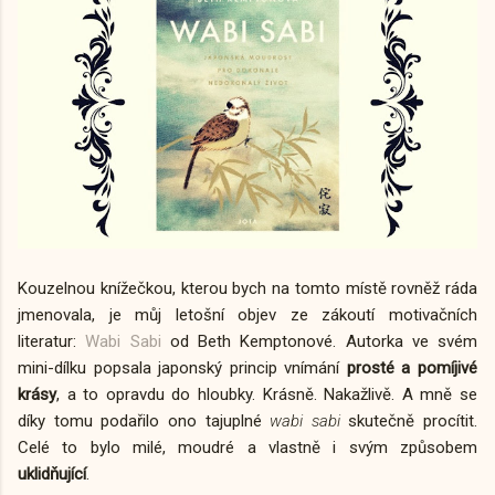
Kouzelnou knížečkou, kterou bych na tomto místě rovněž ráda
jmenovala, je můj letošní objev ze zákoutí motivačních
literatur:
Wabi Sabi
od Beth Kemptonové. Autorka ve svém
mini-dílku popsala japonský princip vnímání
prosté a pomíjivé
krásy
, a to opravdu
do hloubky. Krásně. Nakažlivě. A mně se
díky tomu podařilo ono tajuplné
wabi sabi
skutečně procítit.
Celé to bylo milé, moudré a vlastně i svým způsobem
uklidňující
.