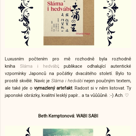
Luxusním počtením pro mě rozhodně byla rozhodně
kniha
Sláma i hedvábí
; publikace odhalující autentické
vzpomínky Japonců na počátky dvacátého století. Bylo to
prostě skvělé. Navíc je
Sláma i hedvábí
nejen poučným textem,
ale také jde o
vymazlený
artefakt
. Radost si v něm listovat. Ty
japonské obrázky, kvalitní lesklý papír... a ta vůůůůně. :-) Ach. ♡
Beth Kemptonová: WABI SABI