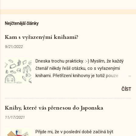
Nejčtenější články
Kam s vyřazenými knihami?
9/21/2022
Dneska trochu prakticky. :-) Myslím, že každý
čtenář někdy řešil otázku, co s vyřazenými
knihami. Přetřízení knihovny je totiž pouze
prvním krokem k tomu, abychom uvolnili místo
ČÍST
na nové výtisky a zbavili se těch, které už z
různých důvodů nepotřebujeme. I já jsem v
minulosti zkoumala, "kam s nimi" - prostor naší
Knihy, které vás přenesou do Japonska
domácí knihovny také není nafukovací. :-D Čili...
11/17/2021
jaké tedy máme možnosti? Člověk má obvykle
představu, jak by zhruba chtěl s vyřazenými
Přijde mi, že v poslední době začíná být
knihami naložit. Zpravidla přemýšlíme o dvou