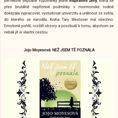
perfektně sepsané vzpomínky jedné
inspirativní ženy
, která se
přes brutálně nepříznivé podmínky v mormonské rodině
dokázala vypracovat, vystudovat univerzitu a uniknout ze světa,
do kterého se narodila. Kniha Tary Westover má všechno.
Emotivně pohltí, rozšíří obzory a povzbudí k tomu, abychom se
nebáli jít si vlastní cestou.
Jojo Moyesová: NEŽ JSEM TĚ POZNALA