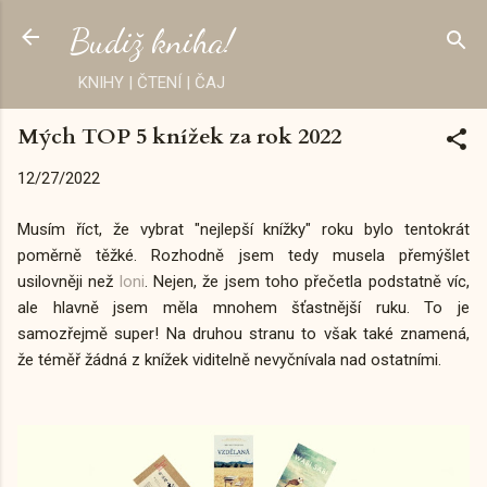
Přeskočit na hlavní obsah
Budiž kniha!
KNIHY | ČTENÍ | ČAJ
Mých TOP 5 knížek za rok 2022
12/27/2022
Musím říct, že vybrat "nejlepší knížky" roku bylo tentokrát
poměrně těžké. Rozhodně jsem tedy musela přemýšlet
usilovněji než
loni
. Nejen, že jsem toho přečetla podstatně víc,
ale hlavně jsem měla mnohem šťastnější ruku. To je
samozřejmě super! Na druhou stranu to však také znamená,
že téměř žádná z knížek viditelně nevyčnívala nad ostatními.