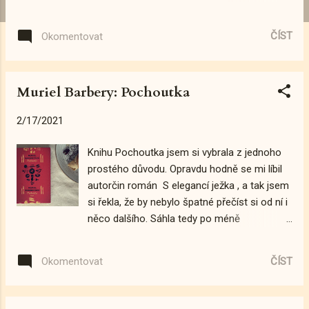
insta-friendly obálkou nalákala velkou
spoustu čtenářů. Přiznám se, že i mě v
ČÍST
Okomentovat
prvním kole zaujala zelenomodrá ilustrace na
přebalu a až pak jsem si přečetla nástin
"příběhu". Tohle setkání s irským autorem
Muriel Barbery: Pochoutka
Billym O’Callaghanem mě nicméně velmi
příjemně překvapilo. Jasně. Nesmíte od něj
2/17/2021
čekat výraznou dějovou linku, zvraty,
prvoplánovou romantiku ani pozitivní emoce.
Knihu Pochoutka jsem si vybrala z jednoho
Ale i tak to bylo příjemné čtení. :-) O čem to
prostého důvodu. Opravdu hodně se mi líbil
je? Předně bych podotkla, že děj téhle knížky
autorčin román S elegancí ježka , a tak jsem
je statický . Začíná tím, že se hlavní hrdinové
si řekla, že by nebylo špatné přečíst si od ní i
( Michael a Caitlin ) setkávají na chátrajícím
něco dalšího. Sáhla tedy po méně
Coney Islandu, aby spolu prožili odpoledne.
opěvované Pochoutce . Přemýšlela jsem o
Dělají to tak už léta - s letmým pocitem viny
tom, proč také tenhle titul nedostál
spolu prožívají romantický vztah, přestože
ČÍST
Okomentovat
všeobecné obliby, a myslím si, že jeden
oba žijí paralelní život v manželstvích.
důvod by se našel. Pochoutka je totiž oproti
Vychladlých sice, ale fungujících...
Ježkovi očesána na čirý experiment... a to