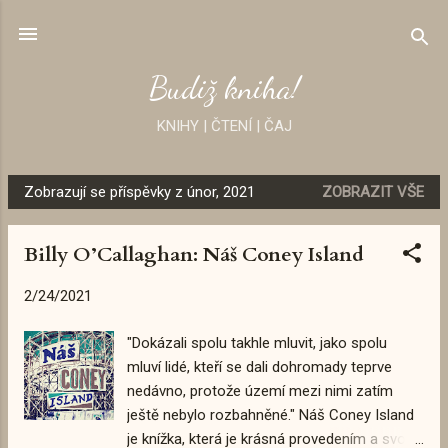
Přeskočit na hlavní obsah
Budiž kniha!
KNIHY | ČTENÍ | ČAJ
Zobrazují se příspěvky z únor, 2021
ZOBRAZIT VŠE
P
ř
Billy O’Callaghan: Náš Coney Island
í
s
2/24/2021
p
ě
"Dokázali spolu takhle mluvit, jako spolu
v
mluví lidé, kteří se dali dohromady teprve
k
nedávno, protože území mezi nimi zatím
y
ještě nebylo rozbahněné." Náš Coney Island
je knížka, která je krásná provedením a svou