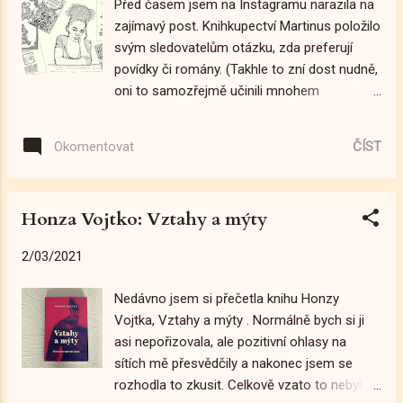
Před časem jsem na Instagramu narazila na
Pearsonem (mimochodem tvůrcem
zajímavý post. Knihkupectví Martinus položilo
populární Hildy ). "Příběh" téhle dvojice
svým sledovatelům otázku, zda preferují
začíná jako každý milostný vztah. On je sám,
povídky či romány. (Takhle to zní dost nudně,
ona je sama. A pak se potkají a jsou spolu.
oni to samozřejmě učinili mnohem
Chodí na procházky, objednávají si pizzu,
zábavnější insta-formou :-D). Každopádně
koukají na televizi, v posteli se přetahují, kdo
jsem si rozklikla odpovědi a hádejte, co? Říct,
kde bude spát. Jinými slovy - pointu ani
ČÍST
Okomentovat
že převažovala odpověď „román“, je trochu
závratnou zápletku tady nehledejte. Je to o
slabé slovo. Pro povídky se totiž nevyjádřil
obyčejných situacích v obyčejném životě
snad vůbec nikdo. Podobný verdikt jsem pak
jednoho obyčejné...
Honza Vojtko: Vztahy a mýty
četla i v listopadovém čísle časopisu Host ,
ve kterém Jakub Kára napsal, cituji, tohle: "
2/03/2021
Soubory povídek dlouhodobě nepatří mezi
příliš vyhledávané tituly. V literárních
Nedávno jsem si přečetla knihu Honzy
anketách se objevují sporadicky a téměř
Vojtka, Vztahy a mýty . Normálně bych si ji
nikdy nedosáhnou v konkurenci románů
asi nepořizovala, ale pozitivní ohlasy na
nějakého literárního vítězství. " A to všechno
sítích mě přesvědčily a nakonec jsem se
dohromady mě donutilo k zamyšlení. Proč to
rozhodla to zkusit. Celkově vzato to nebylo
tak vlastně je? 1) Vágní anotace Začnu