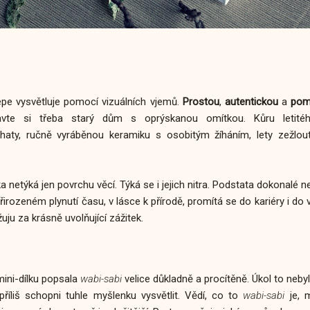
épe vysvětluje pomocí vizuálních vjemů.
Prostou
,
autentickou
a
pomí
vte si třeba starý dům s oprýskanou omítkou. Kůru letitéh
aty, ručně vyráběnou keramiku s osobitým žíháním, lety zežloutl
netýká jen povrchu věcí. Týká se i jejich nitra. Podstata dokonalé n
řirozeném plynutí času, v lásce k přírodě, promítá se do kariéry i do
ju za krásně uvolňující zážitek.
ini-dílku popsala
wabi-sabi
velice důkladně a procítěně. Úkol to neby
říliš schopni tuhle myšlenku vysvětlit. Vědí, co to
wabi-sabi
je, 