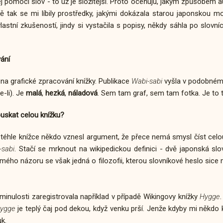
ej pomocí slov - to už je složitější. Proto oceňuju, jakým způsobem 
ně tak se mi líbily prostředky, jakými dokázala starou japonskou m
stní zkušeností, jindy si vystačila s popisy, někdy sáhla po slovní
ání
na grafické zpracování knížky. Publikace
Wabi-sabi
vyšla v podobném 
e-li). Je
malá
,
hezká
,
náladová
. Sem tam graf, sem tam fotka. Je to t
uskat celou knížku?
i téhle knížce někdo vznesl argument, že přece nemá smysl číst cel
-sabi
. Stačí se mrknout na wikipedickou definici - dvě japonská slo
 mého názoru se však jedná o filozofii, kterou slovníkové heslo sice 
inulosti zaregistrovala například v případě Wikingovy knížky
Hygge
ygge
je teplý čaj pod dekou, když venku prší. Jenže kdyby mi někdo
k.