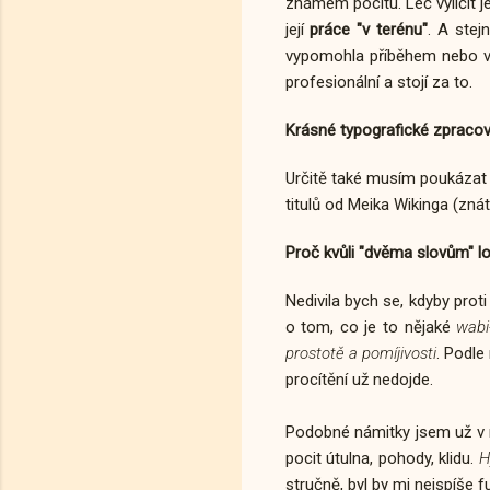
známém pocitu. Leč vylíčit j
její
práce "v terénu"
. A stej
vypomohla příběhem nebo vla
profesionální a stojí za to.
Krásné typografické zpracov
Určitě také musím poukázat 
titulů od Meika Wikinga (znát
Proč kvůli "dvěma slovům"
lo
Nedivila bych se, kdyby prot
o tom, co je to nějaké
wabi
prostotě a pomíjivosti
. Podle
procítění už nedojde.
Podobné námitky jsem už v m
pocit útulna, pohody, klidu.
H
stručně, byl by mi nejspíše fu