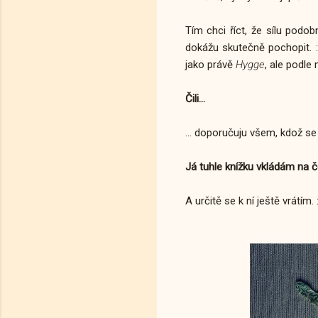
Tím chci říct, že sílu pod
dokážu skutečně pochopit. :-
jako právě
Hygge
, ale podle
Čili...
... doporučuju všem, kdož se 
Já tuhle knížku vkládám na 
A určitě se k ní ještě vrátím. :