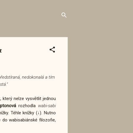
t
předstíraná, nedokonalá a tím
stá."
 který nelze vysvětlit jednou
ptonová
rozhodla
wabi-sabi
žky. Téhle knížky (↓). Nutno
e do wabisabiánské filozofie,