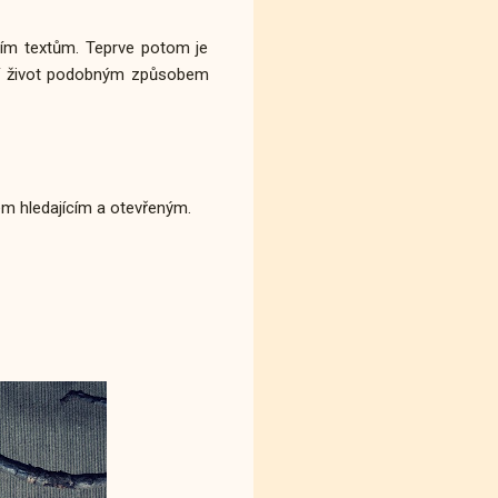
ším textům. Teprve potom je
í život podobným způsobem
idem hledajícím a otevřeným.