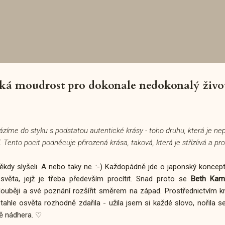
Přeskočit na hlavní obsah
ská moudrost pro dokonale nedokonalý živo
házíme do styku s podstatou autentické krásy - toho druhu, která je ne
í. Tento pocit podněcuje přirozená krása, taková, která je střízlivá a pro
kdy slyšeli. A nebo taky ne. :-) Každopádně jde o japonský koncept,
světa, jejž je třeba především procítit. Snad proto se
Beth Kam
běji a své poznání rozšířit směrem na západ. Prostřednictvím kní
 tahle osvěta rozhodně zdařila - užila jsem si každé slovo, nořila s
stě nádhera. ♡