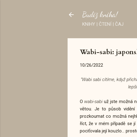
Budiž kniha!
KNIHY | ČTENÍ | ČAJ
Wabi-sabi: japon
10/26/2022
"Wabi sabi cítíme, když přic
lepš
O
wabi-sabi
už jste možná ně
větou. Je to působ vidění 
prozkoumat co možná nejhlou
říct, že v mém případě se jí
pociťovala její kouzlo... pro