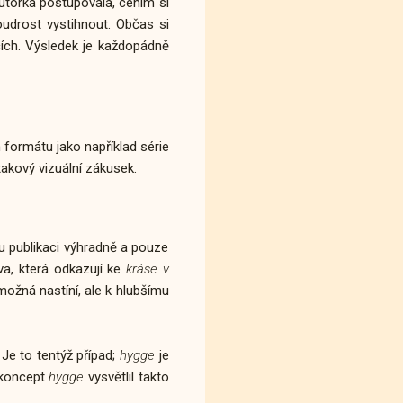
autorka postupovala, cením si
oudrost vystihnout. Občas si
cích. Výsledek je každopádně
formátu jako například série
akový vizuální zákusek.
ou publikaci výhradně a pouze
va, která odkazují ke
kráse v
možná nastíní, ale k hlubšímu
. Je to tentýž případ;
hygge
je
 koncept
hygge
vysvětlil takto