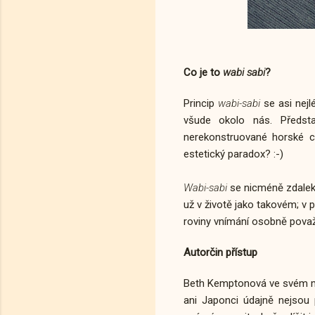
Co je to
wabi sabi
?
Princip
wabi-sabi
se asi nejl
všude okolo nás. Předsta
nerekonstruované horské ch
estetický paradox? :-)
Wabi-sabi
se nicméně zdaleka 
už v životě jako takovém; v p
roviny vnímání osobně považu
Autorčin přístup
Beth Kemptonová ve svém m
ani Japonci údajně nejsou p