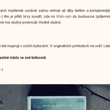
obných myšlenek osobně začnu vnímat až díky delším a komplexněj
) Asi je příliš brzy soudit, zda mi
Wabi-sabi
do budoucna zpříjemn
 mě má slušný potenciál. Hodně slušný.
rádi inspirují v cizích kulturách. V originálních pohledech na svět. L
čestné místo ve své knihovně.
-)