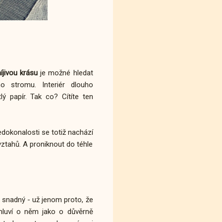
jivou
krásu
je možné hledat
o stromu. Interiér dlouho
ý papír. Tak co? Cítíte ten
edokonalosti se totiž nachází
 vztahů. A proniknout do téhle
l snadný - už jenom proto, že
mluví o něm jako o důvěrně