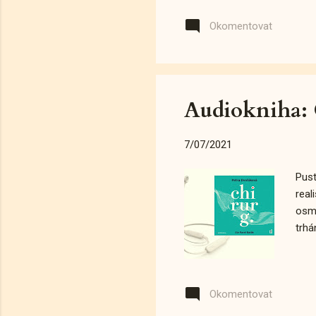
Okomentovat
Audiokniha: 
7/07/2021
Pust
real
osmi
trhá
Okomentovat