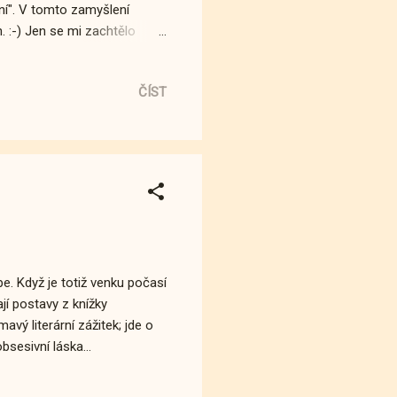
tní". V tomto zamyšlení
. :-) Jen se mi zachtělo
to ohledu, podle všeho,
ČÍST
. Když je totiž venku počasí
ají postavy z knížky
avý literární zážitek; jde o
sesivní láska...