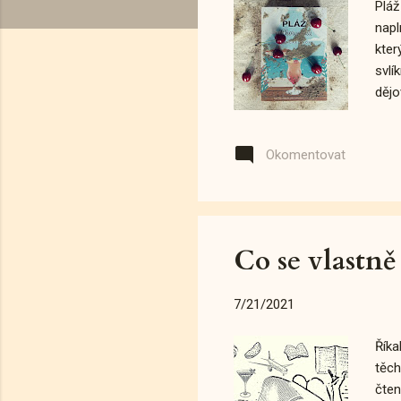
Pláž
k
napl
y
kter
svlí
dějo
před
uměl
Okomentovat
má s
nicm
že b
Co se vlastně
7/21/2021
Říka
těch
čten