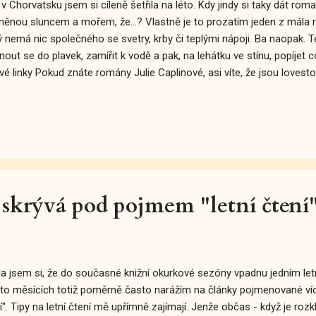
 v Chorvatsku jsem si cíleně šetřila na léto. Kdy jindy si taky dát r
něnou sluncem a mořem, že...? Vlastně je to prozatím jeden z mála 
ý nemá nic společného se svetry, krby či teplými nápoji. Ba naopak. 
knout se do plavek, zamířit k vodě a pak, na lehátku ve stínu, popíjet c
vé linky Pokud znáte romány Julie Caplinové, asi víte, že jsou lovestor
vídatelné. Přesto nás stále baví. :-D Ale k věci: tentokrát přichází na
kyně Maddie a přijímá pracovní výzvu v Chorvatsku. S jejím oborem
e starat o hosty na jedné luxusní jachtě, především tedy vařit a uklíz
éně vyskytuje urostlý Nick, který sice zrovna chodí se snobskou mo
y si její manýry tak úplně užíval. Zato Maddie je... však víte. Bezproblém
 skrývá pod pojmem "letní čtení
la jsem si, že do současné knižní okurkové sezóny vpadnu jedním l
to měsících totiž poměrně často narážím na články pojmenované víc
í". Tipy na letní čtení mě upřímně zajímají. Jenže občas - když je rozk