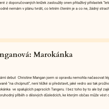
eré z doporučovaných knížek zasloužily onen přitažlivý přívlastek "le
odně nemám v plánu tvrdit, co letním čtením je a co ne, žádný strach
hu se rozepsat o svém pohledu na věc. Vnímání knížek je totiž v tom
tivně různorodé.
anganová: Marokánka
rární debut Christine Mangan jsem si opravdu nemohla načasovat lépe
vaně "na chcípnutí", není těžké si představit, jaké vedro asi tak prožív
kánka ve spalujících paprscích Tangeru. I bez toho by to ale byl zajím
ruhodný příběh o děsivých důsledcích, ke kterým občas může vést ob