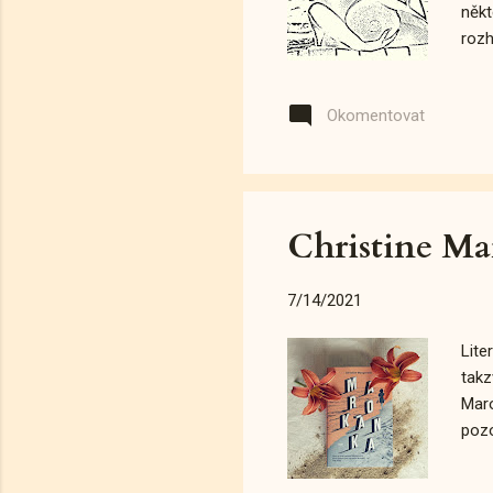
někt
rozh
troc
rela
Okomentovat
Christine M
7/14/2021
Lite
takz
Maro
pozo