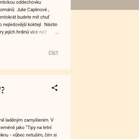
omantickou oddechovku
románů Julie Caplinové ,
Tentokrát budete mít chuť
o nejledovější koktejl. Nástin
y jejích hrdinů více než
 scénu nedoceněná třicetiletá
 to nemá nic společného -
ČÍST
et kajuty. Mezi hosty se
delkou Tarou, ale nezdá se,
ová holka. :-) Fú...
"?
etně laděným zamyšlením. V
eméně jako "Tipy na letní
liknu - vůbec netuším, čím si