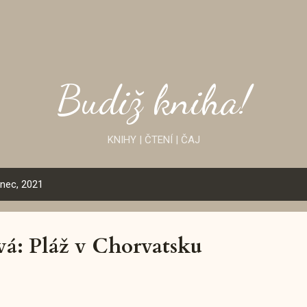
Přeskočit na hlavní obsah
Budiž kniha!
KNIHY | ČTENÍ | ČAJ
enec, 2021
vá: Pláž v Chorvatsku