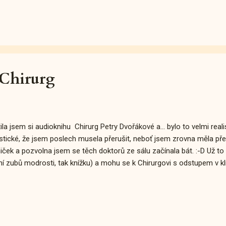
Chirurg
ila jsem si audioknihu Chirurg Petry Dvořákové a... bylo to velmi rea
istické, že jsem poslech musela přerušit, neboť jsem zrovna měla pře
ček a pozvolna jsem se těch doktorů ze sálu začínala bát. :-D Už t
ní zubů modrosti, tak knížku) a mohu se k Chirurgovi s odstupem v klid