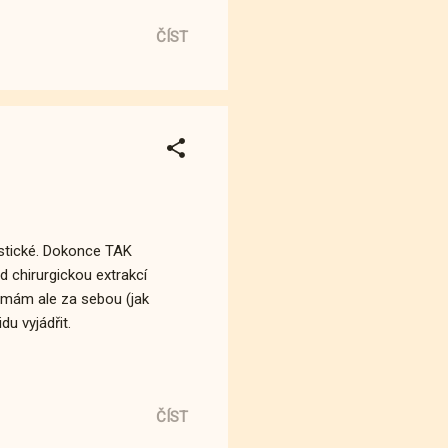
ČÍST
listické. Dokonce TAK
d chirurgickou extrakcí
o mám ale za sebou (jak
u vyjádřit.
ČÍST