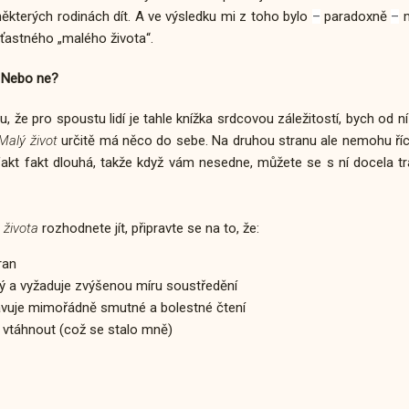
kterých rodinách dít. A ve výsledku mi z toho bylo
paradoxně
m
–
–
astného „malého života“.
 Nebo ne?
 že pro spoustu lidí je tahle knížka srdcovou záležitostí, bych od ní
Malý život
určitě má něco do sebe. Na druhou stranu ale nemohu říct,
fakt fakt dlouhá, takže když vám nesedne, můžete se s ní docela t
života
rozhodnete jít, připravte se na to, že:
ran
ný a vyžaduje zvýšenou míru soustředění
stavuje mimořádně smutné a bolestné čtení
 vtáhnout (což se stalo mně)