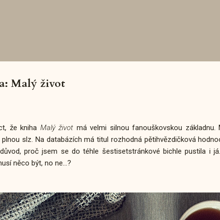
Přeskočit na hlavní obsah
: Malý život
ct, že kniha
Malý život
má velmi silnou fanouškovskou základnu. Mno
 plnou slz. Na databázích má titul rozhodná pětihvězdičková hodn
důvod, proč jsem se do téhle šestisetstránkové bichle pustila i 
usí něco být, no ne...?