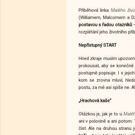
Příběhová linka
Malého živo
(Williamem, Malcomem a Dže
postavou s řadou otazníků
rozplétání jeho životního pří
Nepřístupný START
Hned zkraje musím upozorn
prokousat, aby se konečně 
postupně popisuje. I s jejic
kom se zrovna mluví, hledá
postu, za mě asi spíše ne. A
„Hrachová kaše“
Otázkou je, jak je to u
Maléh
ani v polovině a ani potom. 
číst. Ale na druhou stranu 