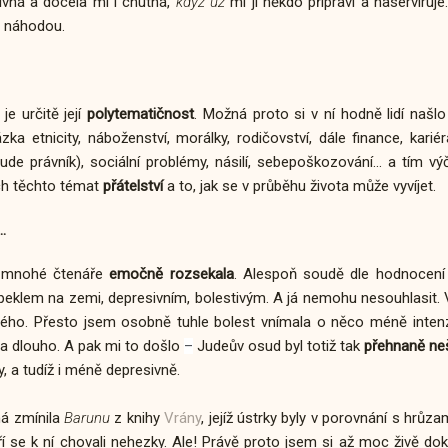
ýživná a docela mi i chutná,
když už
mi ji někdo připraví a naservíruj
ni náhodou.
je určitě její
polytematičnost
. Možná proto si v ní hodně lidí našlo
tázka etnicity, náboženství, morálky, rodičovství, dále finance, kari
ude právník), sociální problémy, násilí, sebepoškozování... a tím 
ch těchto témat
přátelství
a to, jak se v průběhu života může vyvíjet.
.
rá mnohé čtenáře
emočně rozsekala
. Alespoň soudě dle hodnocení 
h peklem na zemi, depresivním, bolestivým. A já nemohu nesouhlasit.
 jiného. Přesto jsem osobně tuhle bolest vnímala o něco méně int
a dlouho. A pak mi to došlo
Judeův osud byl totiž tak
přehnaně neš
–
, a tudíž i méně depresivně.
ná zmínila
Barunu
z knihy
Vrány
, jejíž ústrky byly v porovnání s hrůza
ří se k ní chovali nehezky. Ale! Právě proto jsem si až moc živě do