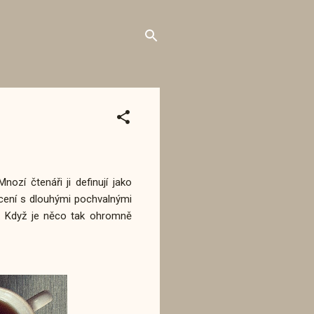
zí čtenáři ji definují jako
ocení s dlouhými pochvalnými
já. Když je něco tak ohromně