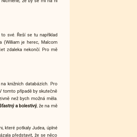
e. Nicméně, že by se mi na ni
 to své. Řeší se tu například
éra (William je herec, Malcom
výčet zdaleka nekončí. Pro mě
na knižních databázích. Pro
 V tomto případě by skutečně
enzivně než bych možná měla.
ťastný a bolestivý
, že na mě
mi, které potkaly Judea, úplné
kázala představit, že se něco