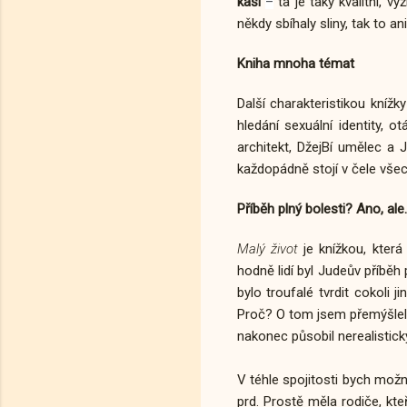
kaši
ta je taky kvalitní, v
–
někdy sbíhaly sliny, tak to a
Kniha mnoha témat
Další charakteristikou knížky 
hledání sexuální identity, o
architekt, DžejBí umělec a J
každopádně stojí v čele vše
Příběh plný bolesti? Ano, ale..
Malý život
je knížkou, kte
hodně lidí byl Judeův příbě
bylo troufalé tvrdit cokoli
Proč? O tom jsem přemýšlel
nakonec působil nerealisticky
V téhle spojitosti bych mož
prd. Prostě měla rodiče, kte