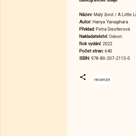
Název:
Malý život / A Little L
Autor:
Hanya Yanagihara
Překlad:
Petra Diestlerová
Nakladatelství:
Odeon
Rok vydání:
2022
Počet stran:
640
ISBN:
978-80-207-2115-0
recenze
K
o
m
e
n