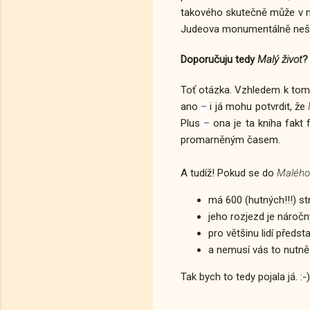
takového skutečně může v ně
Judeova monumentálně nešť
Doporučuju tedy
Malý život
?
Toť otázka. Vzhledem k tomu,
ano
i já mohu potvrdit, že
–
Plus
ona je ta kniha fakt 
–
promarněným časem.
A tudíž! Pokud se do
Malého 
má 600 (hutných!!!) st
jeho rozjezd je nároč
pro většinu lidí před
a nemusí vás to nutně
Tak bych to tedy pojala já. :-)