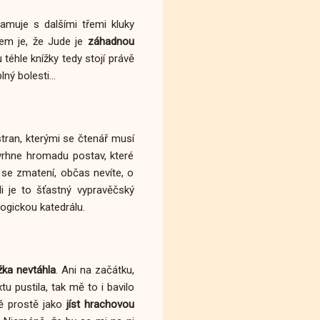
amuje s dalšími třemi kluky
šem je, že Jude je
záhadnou
 téhle knížky tedy stojí právě
ný bolesti...
stran, kterými se čtenář musí
vrhne hromadu postav, které
e se zmatení, občas nevíte, o
tli je to šťastný vypravěčský
ogickou katedrálu.
žka nevtáhla
. Ani na začátku,
u pustila, tak mě to i bavilo
ě prostě jako
jíst hrachovou