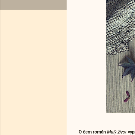
O čem román
Malý život
vypr