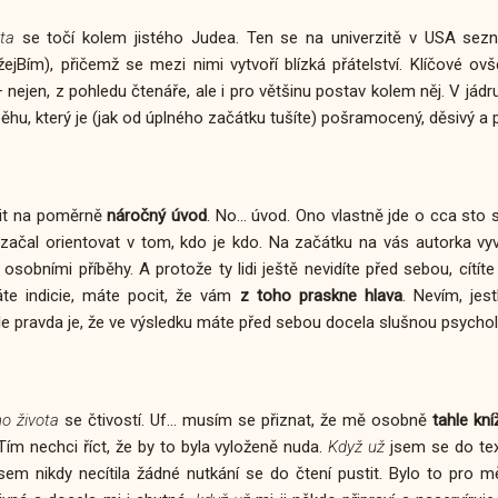
ta
se točí kolem jistého Judea. Ten se na univerzitě v USA sezn
jBím), přičemž se mezi nimi vytvoří blízká přátelství. Klíčové ov
– nejen, z pohledu čtenáře, ale i pro většinu postav kolem něj. V jádru
běhu, který je (jak od úplného začátku tušíte) pošramocený, děsivý a pl
it na poměrně
náročný úvod
. No... úvod. Ono vlastně jde o cca sto 
začal orientovat v tom, kdo je kdo. Na začátku na vás autorka vy
h osobními příběhy. A protože ty lidi ještě nevidíte před sebou, cítít
te indicie, máte pocit, že vám
z toho praskne hlava
. Nevím, jes
le pravda je, že ve výsledku máte před sebou docela slušnou psychol
o života
se čtivostí. Uf... musím se přiznat, že mě osobně
tahle kní
Tím nechci říct, že by to byla vyloženě nuda.
Když už
jsem se do text
jsem nikdy necítila žádné nutkání se do čtení pustit. Bylo to pro m