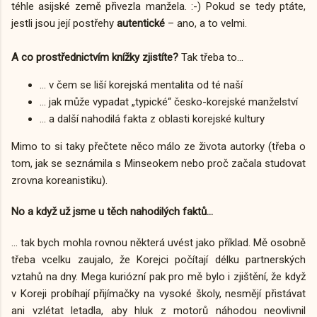
téhle asijské země přivezla manžela. :-) Pokud se tedy ptáte,
jestli jsou její postřehy
autentické
– ano, a to velmi.
A co prostřednictvím knížky zjistíte?
Tak třeba to...
... v čem se liší korejská mentalita od té naší
... jak může vypadat „typické“ česko-korejské manželství
... a další nahodilá fakta z oblasti korejské kultury
Mimo to si taky přečtete něco málo ze života autorky (třeba o
tom, jak se seznámila s Minseokem nebo proč začala studovat
zrovna koreanistiku).
No a když už jsme u těch nahodilých faktů...
... tak bych mohla rovnou některá uvést jako příklad. Mě osobně
třeba vcelku zaujalo, že Korejci počítají délku partnerských
vztahů na dny. Mega kuriózní pak pro mě bylo i zjištění, že když
v Koreji probíhají přijímačky na vysoké školy, nesmějí přistávat
ani vzlétat letadla, aby hluk z motorů náhodou neovlivnil