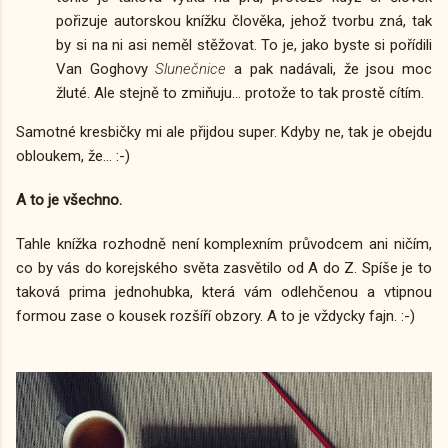
pořizuje autorskou knížku člověka, jehož tvorbu zná, tak
by si na ni asi neměl stěžovat. To je, jako byste si pořídili
Van Goghovy
Slunečnice
a pak nadávali, že jsou moc
žluté. Ale stejně to zmiňuju... protože to tak prostě cítím.
Samotné kresbičky mi ale přijdou super. Kdyby ne, tak je obejdu
obloukem, že... :-)
A to je všechno.
Tahle knížka rozhodně není komplexním průvodcem ani ničím,
co by vás do korejského světa zasvětilo od A do Z. Spíše je to
taková prima jednohubka, která vám odlehčenou a vtipnou
formou zase o kousek rozšíří obzory. A to je vždycky fajn. :-)