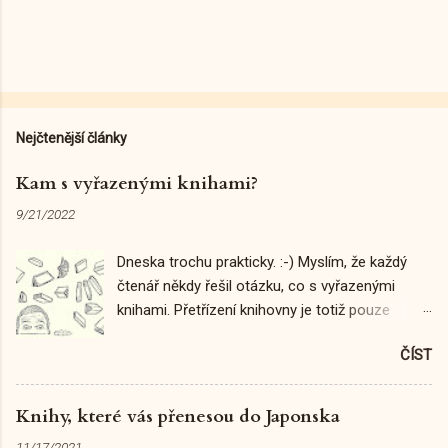
Nejčtenější články
Kam s vyřazenými knihami?
9/21/2022
Dneska trochu prakticky. :-) Myslím, že každý
čtenář někdy řešil otázku, co s vyřazenými
knihami. Přetřízení knihovny je totiž pouze
prvním krokem k tomu, abychom uvolnili místo
ČÍST
na nové výtisky a zbavili se těch, které už z
různých důvodů nepotřebujeme. I já jsem v
minulosti zkoumala, "kam s nimi" - prostor naší
Knihy, které vás přenesou do Japonska
domácí knihovny také není nafukovací. :-D Čili...
11/17/2021