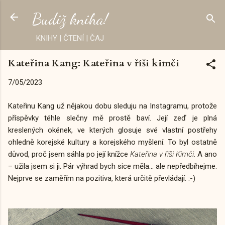
Přeskočit na hlavní obsah
Budiž kniha!
KNIHY | ČTENÍ | ČAJ
Kateřina Kang: Kateřina v říši kimči
7/05/2023
Kateřinu Kang už nějakou dobu sleduju na Instagramu, protože
příspěvky téhle slečny mě prostě baví. Její zeď je plná
kreslených okének, ve kterých glosuje své vlastní postřehy
ohledně korejské kultury a korejského myšlení. To byl ostatně
důvod, proč jsem sáhla po její knížce
Kateřina v říši Kimči
. A ano
– užila jsem si ji. Pár výhrad bych sice měla... ale nepředbíhejme.
Nejprve se zaměřím na pozitiva, která určitě převládají. :-)