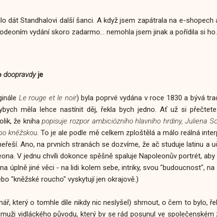
 dát Standhalovi další šanci. A když jsem zapátrala na e-shopech 
deoním vydání skoro zadarmo... nemohla jsem jinak a pořídila si ho.
o
doopravdy
je
ginále
Le rouge et le noir
) byla poprvé vydána v roce 1830 a bývá t
ybych měla lehce nastínit děj, řekla bych jedno. Ať už si přečte
lik, že kniha
popisuje rozpor ambiciózního hlavního hrdiny, Juliena So
ebo kněžskou
. To je ale podle mě celkem zploštělá a málo reálná inte
neřeší. Ano, na prvních stranách se dozvíme, že ač studuje latinu a u
na. V jednu chvíli dokonce spěšně spaluje Napoleonův portrét, aby 
a úplně jiné věci - na lidi kolem sebe, intriky, svou "budoucnost", na
bo "kněžské roucho" vyskytují jen okrajově.)
ář, který o tomhle díle nikdy nic neslyšel) shrnout, o čem to bylo, ře
uži vidláckého původu, který by se rád posunul ve společenském 