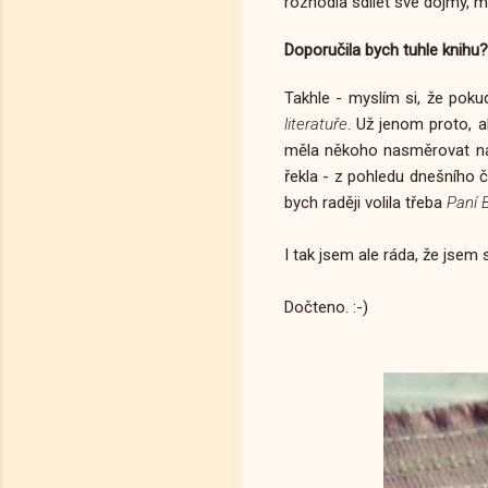
rozhodla sdílet své dojmy, m
Doporučila bych tuhle knihu?
Takhle - myslím si, že pok
literatuře
. Už jenom proto, a
měla někoho nasměrovat na 
řekla - z pohledu dnešního č
bych raději volila třeba
Paní 
I tak jsem ale ráda, že jsem 
Dočteno. :-)