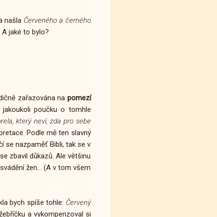
a našla
Červeného a černého
 A jaké to bylo?
radičně zařazována na
pomezí
te jakoukoli poučku o tomhle
rela, který neví, zda pro sebe
rpretace. Podle mě ten slavný
čí se nazpaměť Bibli, tak se v
se zbavil důkazů. Ale většinu
 svádění žen... (A v tom všem
kla bych spíše tohle:
Červený
žebříčku a vykompenzoval si