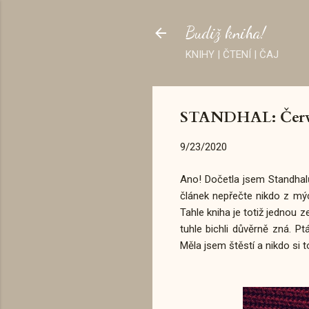
Budiž kniha!
KNIHY | ČTENÍ | ČAJ
STANDHAL: Červe
9/23/2020
Ano! Dočetla jsem Standhalův
článek nepřečte nikdo z mýc
Tahle kniha je totiž jednou 
tuhle bichli důvěrně zná. Pt
Měla jsem štěstí a nikdo si t