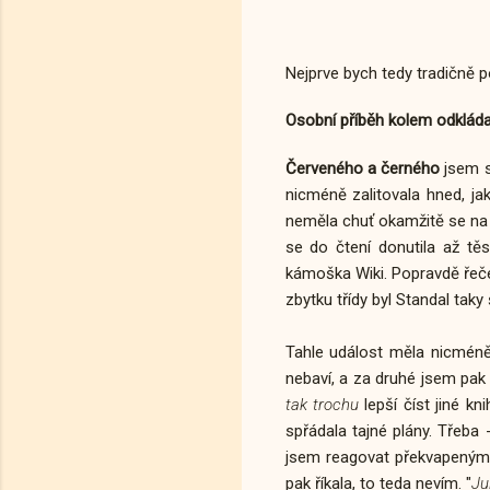
Nejprve bych tedy tradičně p
Osobní příběh kolem odklád
Červeného a černého
jsem s
nicméně zalitovala hned, ja
neměla chuť okamžitě se na k
se do čtení donutila až t
kámoška Wiki. Popravdě řeče
zbytku třídy byl Standal taky
Tahle událost měla nicmén
nebaví, a za druhé jsem pa
tak trochu
lepší číst jiné k
spřádala tajné plány. Třeb
jsem reagovat překvapeným:
pak říkala, to teda nevím. "
Jul