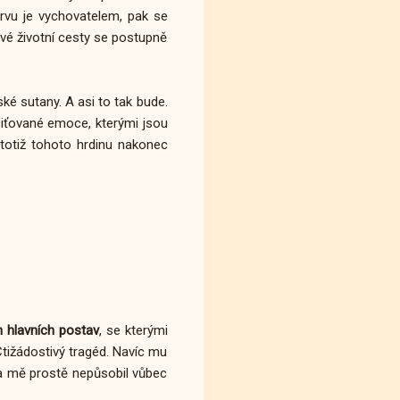
prvu je vychovatelem, pak se
své životní cesty se postupně
é sutany. A asi to tak bude.
ciťované emoce, kterými jsou
 totiž tohoto hrdinu nakonec
h hlavních postav
, se kterými
 Ctižádostivý tragéd. Navíc mu
Na mě prostě nepůsobil vůbec