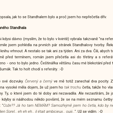
opsala, jak to se Standhalem bylo a proč jsem ho nepřečetla dřív.
aného Standhala
i kdysi dávno (myslím, že to bylo v kvintě) vybrala takzvaně "na refer
kmile jsem pohlédla na prvních pár stránek Standhalovy tvorby. Ře
nihu vrhnout. A nestalo se tak ani za týden. Ani za dva. Čili, abych
ěsně před termínem, román jsem přečetla asi do třetiny a s ref
no - ono to bylo jedno. Češtinářka většinu času mé blekotání před t
 šumák. Tak to holt chodí s referáty. :-D
ě své dozvuky.
Červený a černý
ve mě totiž zanechal dva pocity. 
k na vysoké měla dojem, že už jsem ho
tak trochu
četla, takže ho vla
nihy. Ty, o které jsem do té doby ani nezavadila. Ale nezastírám, ž
a - kdyby si nááhodou někdo povšiml, že se na mém seznamu četby 
 "
Cože?? Já ho tam NEMÁM? Samozřejmě jsem ho četla, kdo by ne!
ien Sorel... eh eh eh... il était ambicieux... ouiii...
". Už se vidím. :-D