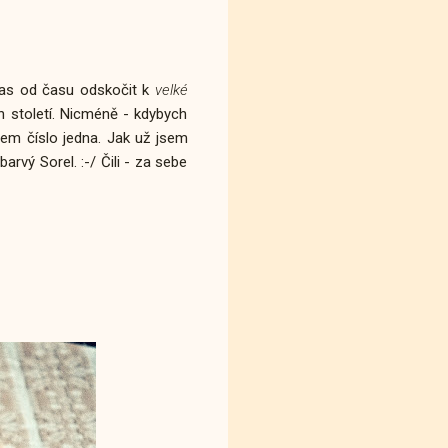
čas od času odskočit k
velké
ch století. Nicméně - kdybych
em číslo jedna. Jak už jsem
rvý Sorel. :-/ Čili - za sebe