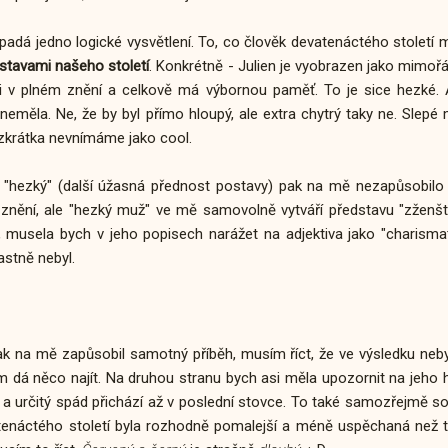
apadá jedno logické vysvětlení. To, co člověk devatenáctého stolet
dstavami našeho století
. Konkrétně - Julien je vyobrazen jako mimořá
 v plném znění a celkově má výbornou paměť. To je sice hezké. Al
 neměla. Ne, že by byl přímo hloupý, ale extra chytrý taky ne. Sle
 zkrátka nevnímáme jako cool.
k "hezký" (další úžasná přednost postavy) pak na mě nezapůsobilo
m znění, ale "hezký muž" ve mě samovolně vytváří představu "zženš
, musela bych v jeho popisech narážet na adjektiva jako "charismat
lastně nebyl.
ak na mě zapůsobil samotný příběh, musím říct, že ve výsledku neby
m dá něco najít. Na druhou stranu bych asi měla upozornit na jeho 
 a určitý spád přichází až v poslední stovce. To také samozřejmě so
atenáctého století byla rozhodně pomalejší a méně uspěchaná než t