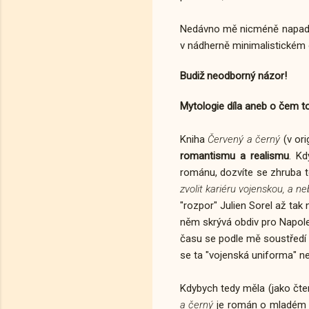
Nedávno mě nicméně napadlo
v nádherně minimalistickém o
Budiž neodborný názor!
Mytologie díla aneb o čem t
Kniha
Červený a černý
(v ori
romantismu a realismu
. Kd
románu, dozvíte se zhruba to
zvolit kariéru vojenskou, a n
"rozpor" Julien Sorel až tak 
něm skrývá obdiv pro Napoleo
času se podle mě soustředí n
se ta "vojenská uniforma" ne
Kdybych tedy měla (jako čten
a černý
je román o mladém m