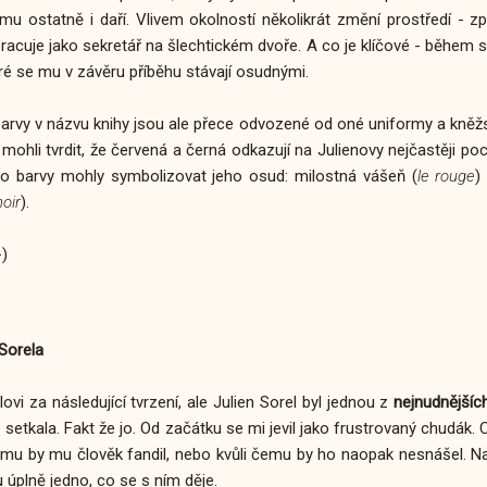
 mu ostatně i daří. Vlivem okolností několikrát změní prostředí - z
racuje jako sekretář na šlechtickém dvoře. A co je klíčové - během 
ré se mu v závěru příběhu stávají osudnými.
arvy v názvu knihy jsou ale přece odvozené od oné uniformy a kněžsk
ohli tvrdit, že červená a černá odkazují na Julienovy nejčastěji po
o barvy mohly symbolizovat jeho osud: milostná vášeň (
le rouge
)
noir
).
-)
Sorela
i za následující tvrzení, ale Julien Sorel byl jednou z
nejnudnějšíc
 setkala. Fakt že jo. Od začátku se mi jevil jako frustrovaný chudák.
 čemu by mu člověk fandil, nebo kvůli čemu by ho naopak nesnášel. 
 úplně jedno, co se s ním děje.