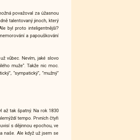
í možná považoval za úžasnou
dně talentovaný jinoch, který
e byl proto inteligentnější?
pé memorování a papouškování
 už vůbec. Nevím, jaké slovo
tilého muže". Takže nic moc.
ický", "sympatický", "mužný"
l až tak špatný. Na rok 1830
hlemýždí tempo. Prvních čtyři
uvisí s dějinnou epochou, ve
a naše. Ale když už jsem se