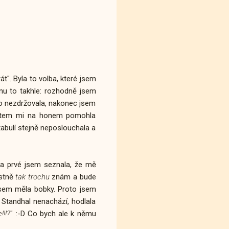
át". Byla to volba, které jsem
knu to takhle: rozhodně jsem
 to nezdržovala, nakonec jsem
erátem mi na honem pomohla
abulí stejně neposlouchala a
Za prvé jsem seznala, že mě
stně
tak trochu
znám a bude
e jsem měla bobky. Proto jsem
Standhal nenachází, hodlala
!!?
" :-D Co bych ale k němu