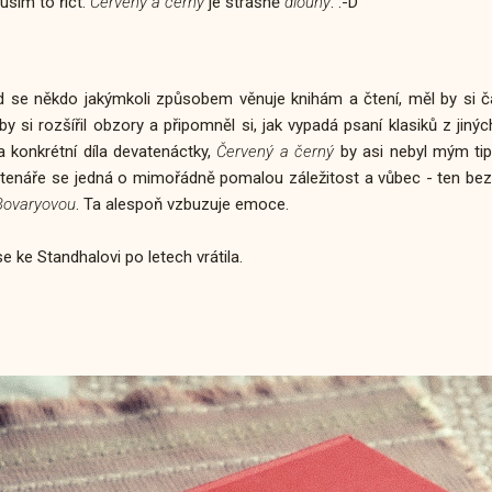
usím to říct.
Červený a černý
je strašně
dlouhý
. :-D
ud se někdo jakýmkoli způsobem věnuje knihám a čtení, měl by si 
by si rozšířil obzory a připomněl si, jak vypadá psaní klasiků z jiný
konkrétní díla devatenáctky,
Červený a černý
by asi nebyl mým tip
tenáře se jedná o mimořádně pomalou záležitost a vůbec - ten bezba
Bovaryovou
. Ta alespoň vzbuzuje emoce.
se ke Standhalovi po letech vrátila.