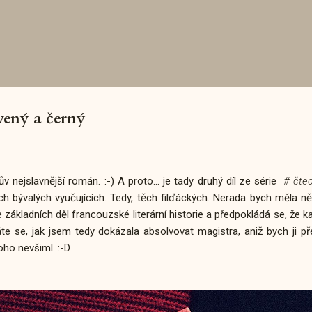
Přeskočit na hlavní obsah
ný a černý
 nejslavnější román. :-) A proto... je tady druhý díl ze série
# čtec
h bývalých vyučujících. Tedy, těch filďáckých. Nerada bych měla n
ze základních děl francouzské literární historie a předpokládá se, že 
áte se, jak jsem tedy dokázala absolvovat magistra, aniž bych ji p
oho nevšiml. :-D