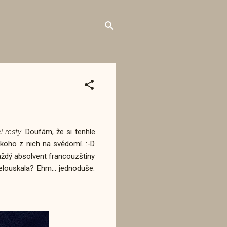
í resty
. Doufám, že si tenhle
ěkoho z nich na svědomí. :-D
každý absolvent francouzštiny
řelouskala? Ehm... jednoduše.