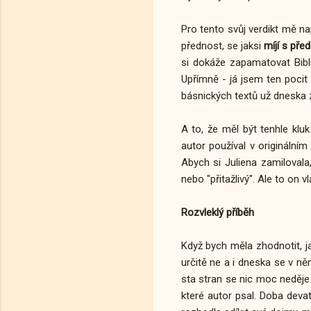
Pro tento svůj verdikt mě n
přednost, se jaksi
míjí s pře
si dokáže zapamatovat Bibli
Upřímně - já jsem ten pocit
básnických textů už dneska
A to, že měl být tenhle klu
autor používal v originální
Abych si Juliena zamilovala
nebo "přitažlivý". Ale to on v
Rozvleklý příběh
Když bych měla zhodnotit, j
určitě ne a i dneska se v ně
sta stran se nic moc neděje
které autor psal. Doba dev