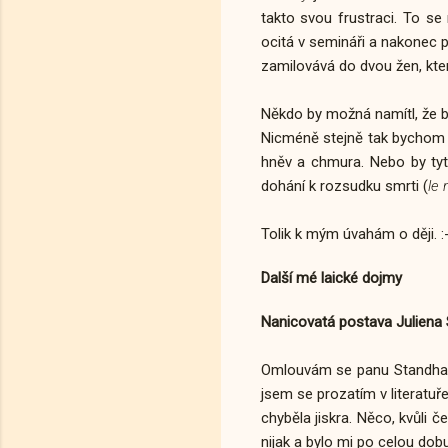
takto svou frustraci. To se
ocitá v semináři a nakonec p
zamilovává do dvou žen, kte
Někdo by možná namítl, že b
Nicméně stejně tak bychom m
hněv a chmura. Nebo by tyt
dohání k rozsudku smrti (
le 
Tolik k mým úvahám o ději. :
Další mé laické dojmy
Nanicovatá postava Juliena 
Omlouvám se panu Standhalov
jsem se prozatím v literatuře
chyběla jiskra. Něco, kvůli
nijak a bylo mi po celou dobu